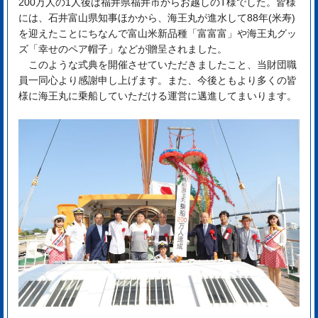
200万人の1人後は福井県福井市からお越しのT様でした。皆様
には、石井富山県知事ほかから、海王丸が進水して88年(米寿)
を迎えたことにちなんで富山米新品種「富富富」や海王丸グッ
ズ「幸せのペア帽子」などが贈呈されました。
このような式典を開催させていただきましたこと、当財団職
員一同心より感謝申し上げます。また、今後ともより多くの皆
様に海王丸に乗船していただける運営に邁進してまいります。