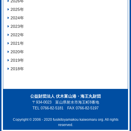
2026
年
2025
年
2024
年
2023
年
2022
年
2021
年
2020
年
2019
年
2018
年
公益財団法人 伏木富山港・海王丸財団
〒934-0023 富山県射水市海王町8番地
TEL 0766-82-5181 FAX 0766-82-5197
Copyright © 2006 - 2020 fusikitoyamakou kaiwomaru org. All rights
reserved.