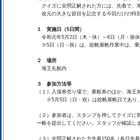
クイズに全問正解された方には、先着で、海
改元の大きな節目を記念する今回だけの特別
１ 実施日（5日間）
令和元年5月2日（木・休）～6日（月・振
※5日（日・祝）は、総帆展帆作業中は、乗
２ 場所
海王丸船内
３ 参加方法等
（１）入場券売り場で、乗船券のほか、海王丸
※5月5日（日・祝）は総帆展帆日であり、
（２）参加者は、スタンプを押してクイズに
ー帳を提出してください。スタッフが確認し
（３）全問正解された方先着150名（各日先