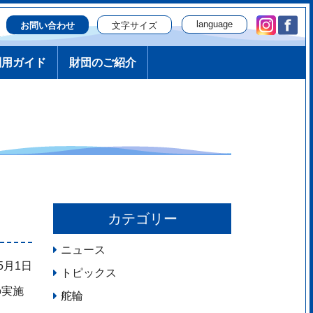
language
文字サイズ
お問い合わせ
日本語
利用ガイド
財団のご紹介
English
簡体字
繁体字
한국
русский
Português
！
カテゴリー
ニュース
年5月1日
トピックス
の実施
舵輪