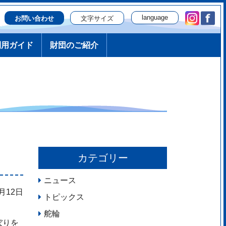
language
文字サイズ
お問い合わせ
日本語
利用ガイド
財団のご紹介
English
簡体字
繁体字
한국
русский
Português
カテゴリー
ニュース
4月12日
トピックス
舵輪
ぼりを