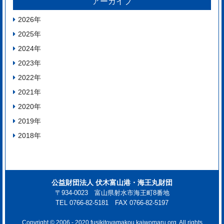
アーカイブ
2026
年
2025
年
2024
年
2023
年
2022
年
2021
年
2020
年
2019
年
2018
年
公益財団法人 伏木富山港・海王丸財団
〒934-0023 富山県射水市海王町8番地
TEL 0766-82-5181 FAX 0766-82-5197
Copyright © 2006 - 2020 fusikitoyamakou kaiwomaru org. All rights