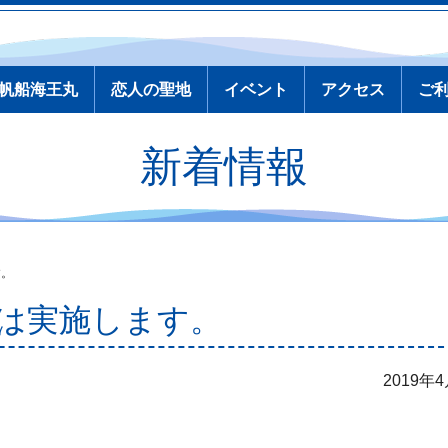
帆船海王丸
恋人の聖地
イベント
アクセス
ご
新着情報
す。
①は実施します。
2019年