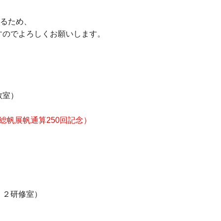
なるため、
すのでよろしくお願いします。
教室）
総帆展帆通算250回記念）
，２研修室）