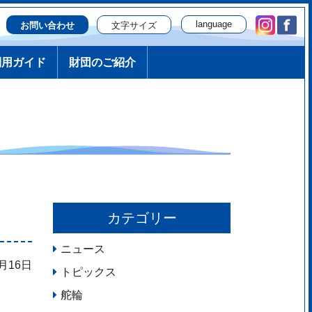
language
文字サイズ
お問い合わせ
日本語
利用ガイド
財団のご紹介
English
簡体字
繁体字
한국
русский
Português
カテゴリー
ニュース
4月16日
トピックス
舵輪