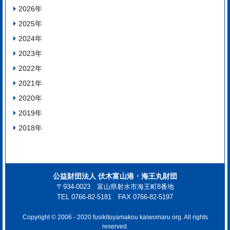
2026
年
2025
年
2024
年
2023
年
2022
年
2021
年
2020
年
2019
年
2018
年
公益財団法人 伏木富山港・海王丸財団
〒934-0023 富山県射水市海王町8番地
TEL 0766-82-5181 FAX 0766-82-5197
Copyright © 2006 - 2020 fusikitoyamakou kaiwomaru org. All rights
reserved.